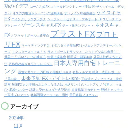
ル）
YouTube集客オンラインスクール
功のイデア
ぷーさん式FX スキャルピングトレード手法 閃-せん-
イサム・デル
ゲイスキャ
タFX
オスの力復活トレーニング活動講座
オンライン肩治療講座
FX
コインクリックプラチナ
シークレットセオリー・フルオートEA
スリーステッ
ゾーンスキャルFX
ネオスキャ
プトレード
チート級テンプレート
ブラストFX
プロト
FX
バスケットボール上達革命
リFX
マーケティングＦＸ
ミダスタッチ波動FX レジェンドアカデミーパッケ
ージ
モンスタースキャルＦＸ
ラストゴールドラッシュ～ネットビジネス救世主～
世界一「ズルい」FXの稼ぎ方
剣道上達革命
増田式・副業革命
外国人彼氏を作る方
日本人専用自宅トレーニ
法
恐怖症改善６０分チャレンジ！
ング
最速で月２００万円稼ぐ極秘ビジネス
有料メルマガ 時鳥・政経レポート
未来予知 FX -デイトレism-
『天の時』
正統派ヒプノセラピスト養成
講座
無限FX pro
理想のあなたになる方法
皮絡リンパでバストアップ
秒速スキャル
FX
花粉バスター
試験に受かるユダヤ式記憶術
資産構築アカデミー
野球キャッチャ
ー育成プログラム
離婚回避マニュアル 男性
電子書籍プログラム
アーカイブ
2024年
11月