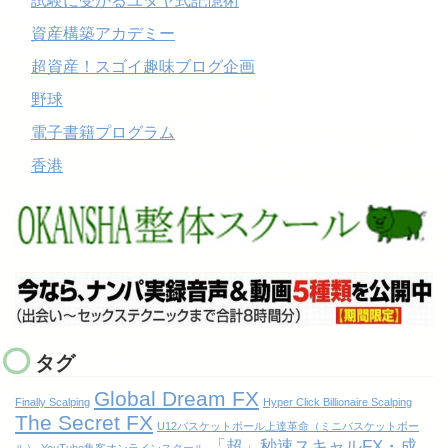
試験に受かるユダヤ式記憶術
資産構築アカデミー
超資産！スゴイ趣味ブログ企画
野球
電子書籍プログラム
香港
タグ
Global Dream FX
Finally Scalping
Hyper Click Billionaire Scalping
The Secret FX
U12バスケットボール上達革命（ミニバスケットボー
「超」秒速スキャルFX・成