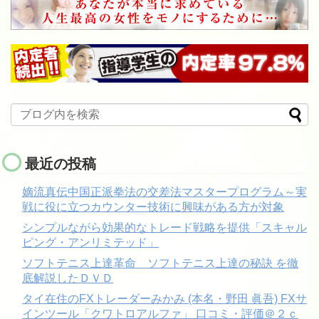
最近の投稿
嫡流真伝中国正派拳法の交差法マスタープログラム～実
戦に役に立つカウンター技術に興味がある方が対象
シンプルながら効果的なトレード戦略を提供「スキャル
ピング・アンリミテッド」
ソフトテニス上達革命 ソフトテニス上達の秘訣 を徹
底解説したＤＶＤ
タイ在住のFXトレーダーみかみ (本名・野田 眞吾) FXサ
インツール「クワトロアルファ」 口コミ・評価＠２ｃ