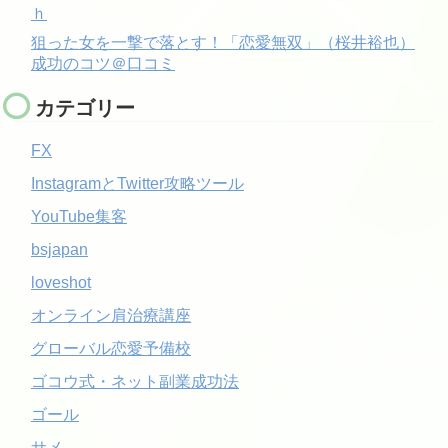
ｈ
狙った女を一撃で落とす！「恋愛無双」（桜井裕也）
成功のコツ＠口コミ
カテゴリー
FX
InstagramとTwitter攻略ツール
YouTube集客
bsjapan
loveshot
オンライン肩治療講座
グローバル恋愛予備校
ゴコウ式・ネット副業成功法
ゴール
サメ