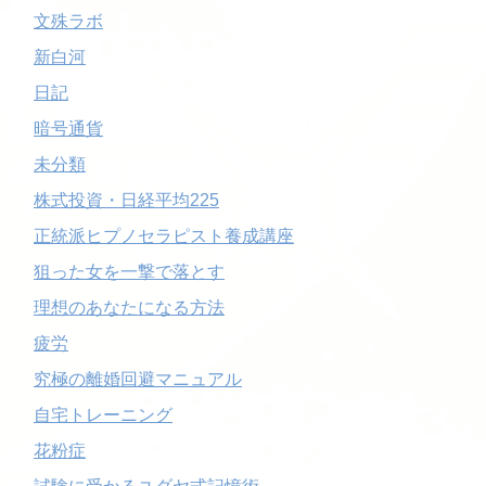
文殊ラボ
新白河
日記
暗号通貨
未分類
株式投資・日経平均225
正統派ヒプノセラピスト養成講座
狙った女を一撃で落とす
理想のあなたになる方法
疲労
究極の離婚回避マニュアル
自宅トレーニング
花粉症