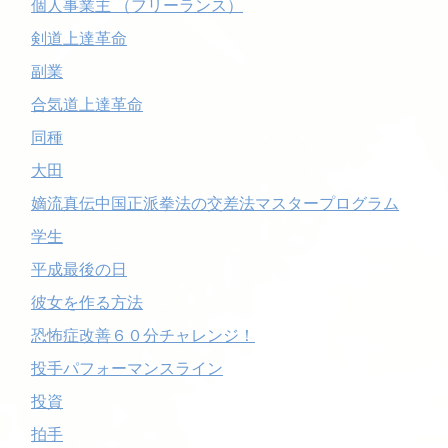
個人事業主 （フリーランス）
剣道上達革命
副業
合気道上達革命
同種
大田
嫡流真伝中国正派拳法の交差法マスタープログラム
学生
平成最後の日
彼女を作る方法
恐怖症改善６０分チャレンジ！
投手パフォーマンスライン
投資
拍手