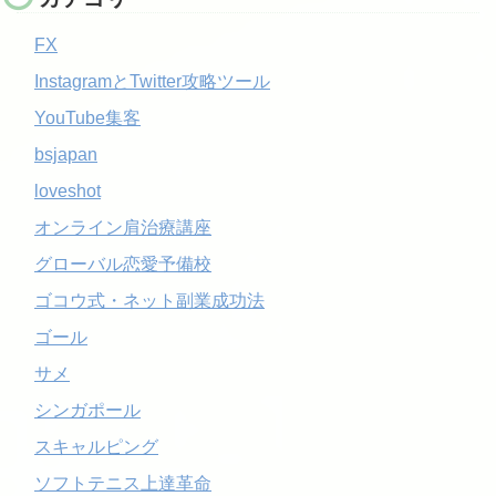
FX
InstagramとTwitter攻略ツール
YouTube集客
bsjapan
loveshot
オンライン肩治療講座
グローバル恋愛予備校
ゴコウ式・ネット副業成功法
ゴール
サメ
シンガポール
スキャルピング
ソフトテニス上達革命