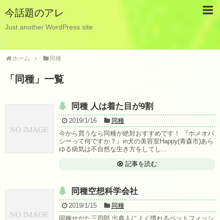
今話題のアレ
Just another WordPress site
ホーム
同種
「
同種
」
一覧
同種 人は着た目が9割
2019/1/16
同種
今から買うなら同種が絶対おすすめです！ 『ホメオパ
シーって何ですか？』in犬の美容室Happy(青森市)あら
ゆる病気は不自然な生き方をしてし...
記事を読む
同種空想科学会社
2019/1/15
同種
同種せがた三四郎 出典人によく慣れるペットフィッシ