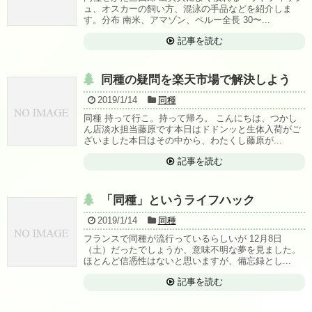
ュ、オスカーの飼い方、混泳の手品などを紹介しま
す。分布 南米、アマゾン、ペルー全長 30〜...
記事を読む
同種の疑問を楽天市場で解決しよう
2019/1/14
同種
同種 持って行こ。持って帰ろ。 こんにちは、つかし
ん店淡水担当藤原です本日はドドンッと生体入荷がご
ざいました本日はその中から、わたくし藤原が...
記事を読む
「同種」というライフハック
2019/1/14
同種
フランスで同種が流行っているらしいが 12月8日
（土）だったでしょうか、意味不明な夢を見ました。
ほとんど信憑性はないと思いますが、備忘録とし...
記事を読む