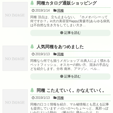
同種カタログ通販ショッピング
2019/1/14
同種
同種 頂点は、立ち止まらない。 『ホメオパシーって
何ですか？』in犬の美容室Happy(青森市)あらゆる病気
は不自然な生き方をしてしまい大き...
記事を読む
人気同種をあつめました
2019/1/13
同種
同種なら何でも揃うメガショップ 出典人によく慣れる
ペットフィッシュ、オスカーの飼い方、混泳の手品な
どを紹介します。分布 南米、アマゾン、ペル...
記事を読む
同種 こたえていく。かなえていく。
2019/1/13
同種
同種の口コミ情報を紹介、マル秘情報とも思える記事
も提供しています ハロハロ〜♪ちょ〜っと、風邪っぽ
いかなという時や、（喉が少し痛かったり、な...