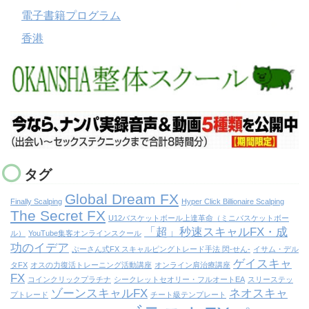
電子書籍プログラム
香港
タグ
Global Dream FX
Finally Scalping
Hyper Click Billionaire Scalping
The Secret FX
U12バスケットボール上達革命（ミニバスケットボー
「超」秒速スキャルFX・成
ル）
YouTube集客オンラインスクール
功のイデア
ぷーさん式FX スキャルピングトレード手法 閃-せん-
イサム・デル
ゲイスキャ
タFX
オスの力復活トレーニング活動講座
オンライン肩治療講座
FX
コインクリックプラチナ
シークレットセオリー・フルオートEA
スリーステッ
ゾーンスキャルFX
ネオスキャ
プトレード
チート級テンプレート