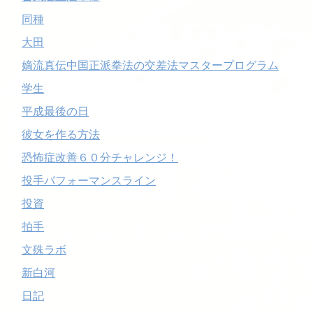
同種
大田
嫡流真伝中国正派拳法の交差法マスタープログラム
学生
平成最後の日
彼女を作る方法
恐怖症改善６０分チャレンジ！
投手パフォーマンスライン
投資
拍手
文殊ラボ
新白河
日記