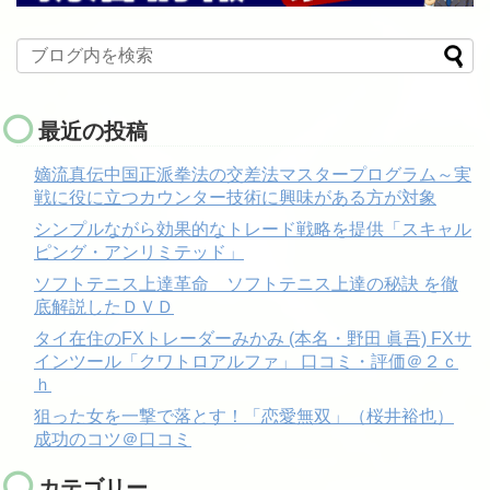
最近の投稿
嫡流真伝中国正派拳法の交差法マスタープログラム～実
戦に役に立つカウンター技術に興味がある方が対象
シンプルながら効果的なトレード戦略を提供「スキャル
ピング・アンリミテッド」
ソフトテニス上達革命 ソフトテニス上達の秘訣 を徹
底解説したＤＶＤ
タイ在住のFXトレーダーみかみ (本名・野田 眞吾) FXサ
インツール「クワトロアルファ」 口コミ・評価＠２ｃ
ｈ
狙った女を一撃で落とす！「恋愛無双」（桜井裕也）
成功のコツ＠口コミ
カテゴリー