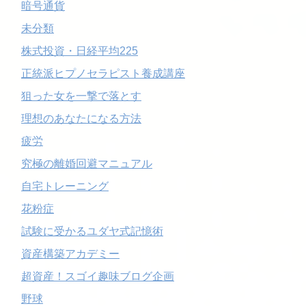
暗号通貨
未分類
株式投資・日経平均225
正統派ヒプノセラピスト養成講座
狙った女を一撃で落とす
理想のあなたになる方法
疲労
究極の離婚回避マニュアル
自宅トレーニング
花粉症
試験に受かるユダヤ式記憶術
資産構築アカデミー
超資産！スゴイ趣味ブログ企画
野球