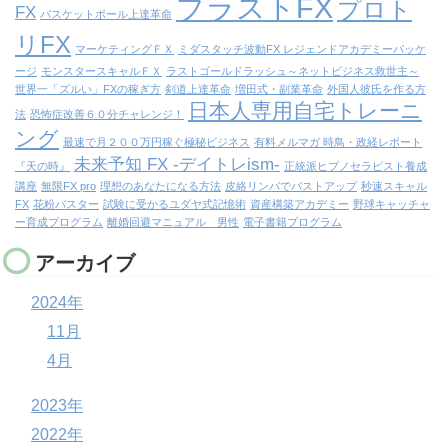
ブラストFX
プロト
FX
バスケットボール上達革命
リFX
マーケティングＦＸ
ミダスタッチ波動FX レジェンドアカデミーパッケ
ージ
モンスタースキャルＦＸ
ラストゴールドラッシュ～ネットビジネス救世主～
世界一「ズルい」FXの稼ぎ方
剣道上達革命
増田式・副業革命
外国人彼氏を作る方
日本人専用自宅トレーニ
法
恐怖症改善６０分チャレンジ！
ング
最速で月２００万円稼ぐ極秘ビジネス
有料メルマガ 時鳥・政経レポート
未来予知 FX -デイトレism-
『天の時』
正統派ヒプノセラピスト養成
講座
無限FX pro
理想のあなたになる方法
皮絡リンパでバストアップ
秒速スキャル
FX
花粉バスター
試験に受かるユダヤ式記憶術
資産構築アカデミー
野球キャッチャ
ー育成プログラム
離婚回避マニュアル 男性
電子書籍プログラム
アーカイブ
2024年
11月
4月
2023年
2022年