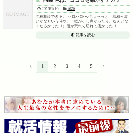
同種 色は、ココロを動かすチカラ
2019/1/10
同種
同種相談できる。 ハロハロ〜♪ちょ〜っと、風邪っぽ
いかなという時や、（喉が少し痛かったり、なんとな
くだるかったり）唇が荒れて切れて痛かったり...
記事を読む
1
2
3
4
5