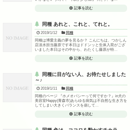
記事を読む
同種 あれと、これと、てれと。
2019/1/12
同種
同種は博愛主義の夢を見るか？ こんにちは、つかしん
店淡水担当藤原です本日はドドンッと生体入荷がござ
いました本日はその中から、わたくし藤原が特...
記事を読む
同種に目がない人、お待たせしました
～♪
2019/1/11
同種
同種のページ 『ホメオパシーって何ですか？』in犬の
美容室Happy(青森市)あらゆる病気は不自然な生き方を
してしまい大きくバランスを崩して...
記事を読む