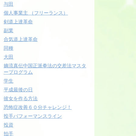
与田
個人事業主 （フリーランス）
剣道上達革命
副業
合気道上達革命
同種
大田
嫡流真伝中国正派拳法の交差法マスタ
ープログラム
学生
平成最後の日
彼女を作る方法
恐怖症改善６０分チャレンジ！
投手パフォーマンスライン
投資
拍手