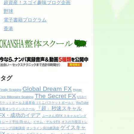
超資産！スゴイ趣味ブログ企画
野球
電子書籍プログラム
香港
タグ
Global Dream FX
Finally Scalping
Hyper
The Secret FX
Click Billionaire Scalping
U12バ
スケットボール上達革命（ミニバスケットボール）
YouTube
「超」秒速スキャル
集客オンラインスクール
FX・成功のイデア
ぷーさん式FX スキャルピング
トレード手法 閃-せん-
イサム・デルタFX
オスの力復活トレ
ゲイスキャ
ーニング活動講座
オンライン肩治療講座
FX