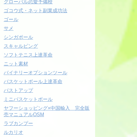
グローバル恋愛予備校
ゴコウ式・ネット副業成功法
ゴール
サメ
シンガポール
スキャルピング
ソフトテニス上達革命
ニット素材
バイナリーオプションツール
バスケットボール上達革命
バストアップ
ミニバスケットボール
ヤフーショッピング×中国輸入 完全販
売マニュアルOSM
ラブカンプー
ルカリオ