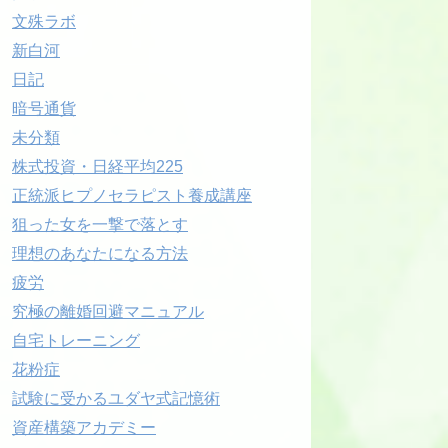
文殊ラボ
新白河
日記
暗号通貨
未分類
株式投資・日経平均225
正統派ヒプノセラピスト養成講座
狙った女を一撃で落とす
理想のあなたになる方法
疲労
究極の離婚回避マニュアル
自宅トレーニング
花粉症
試験に受かるユダヤ式記憶術
資産構築アカデミー