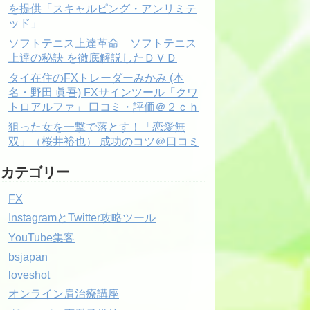
を提供「スキャルピング・アンリミテ
ッド」
ソフトテニス上達革命 ソフトテニス
上達の秘訣 を徹底解説したＤＶＤ
タイ在住のFXトレーダーみかみ (本
名・野田 眞吾) FXサインツール「クワ
トロアルファ」 口コミ・評価＠２ｃｈ
狙った女を一撃で落とす！「恋愛無
双」（桜井裕也） 成功のコツ＠口コミ
カテゴリー
FX
InstagramとTwitter攻略ツール
YouTube集客
bsjapan
loveshot
オンライン肩治療講座