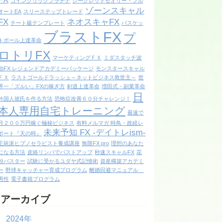
コインクリックプラチナ
シークレットセオリー・フル
ゾーンスキャル
オートEA
スリーステップトレード
FX
ネオスキャFX
チート級テンプレート
バスケッ
ブラストFX
プ
トボール上達革命
ロトリFX
マーケティングＦＸ
ミダスタッチ波
動FX レジェンドアカデミーパッケージ
モンスタースキャル
ＦＸ
ラストゴールドラッシュ～ネットビジネス救世主～
世
界一「ズルい」FXの稼ぎ方
剣道上達革命
増田式・副業革命
日
外国人彼氏を作る方法
恐怖症改善６０分チャレンジ！
本人専用自宅トレーニング
最速で
月２００万円稼ぐ極秘ビジネス
有料メルマガ 時鳥・政経レ
未来予知 FX -デイトレism-
ポート『天の時』
正統派ヒプノセラピスト養成講座
無限FX pro
理想のあなた
になる方法
皮絡リンパでバストアップ
秒速スキャルFX
花
粉バスター
試験に受かるユダヤ式記憶術
資産構築アカデミ
ー
野球キャッチャー育成プログラム
離婚回避マニュアル
男性
電子書籍プログラム
アーカイブ
2024年