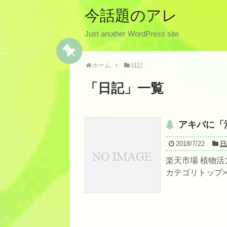
今話題のアレ
Just another WordPress site
ホーム
日記
「
日記
」
一覧
アキバに「
2018/7/22
日
楽天市場 植物活力剤
カテゴリトップ>