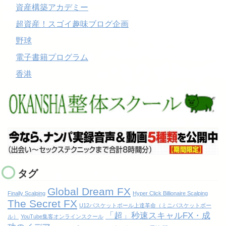
資産構築アカデミー
超資産！スゴイ趣味ブログ企画
野球
電子書籍プログラム
香港
タグ
Global Dream FX
Finally Scalping
Hyper Click Billionaire Scalping
The Secret FX
U12バスケットボール上達革命（ミニバスケットボー
「超」秒速スキャルFX・成
ル）
YouTube集客オンラインスクール