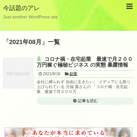
今話題のアレ
Just another WordPress site
「
2021年08月
」
一覧
コロナ禍・在宅起業 最速で月２００
万円稼ぐ極秘ビジネス の実態 暴露情報
2021/8/18
副業
会社に縛られず 自由に生きたい。 メディアにも取り
上げられている 元福 翼さんの 「コロナ禍・在宅起
業 最速で月２００万...
記事を読む