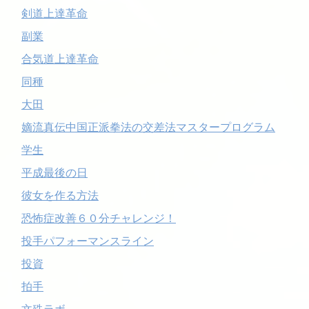
剣道上達革命
副業
合気道上達革命
同種
大田
嫡流真伝中国正派拳法の交差法マスタープログラム
学生
平成最後の日
彼女を作る方法
恐怖症改善６０分チャレンジ！
投手パフォーマンスライン
投資
拍手