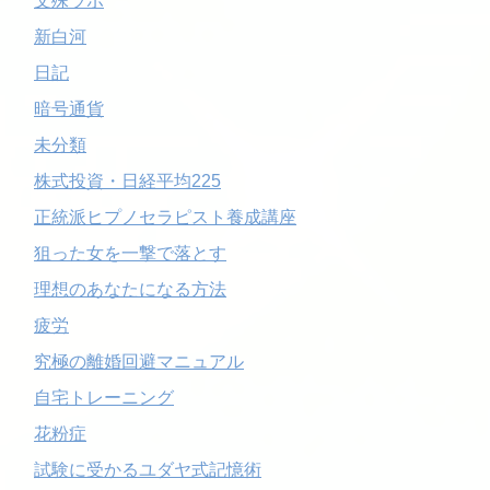
文殊ラボ
新白河
日記
暗号通貨
未分類
株式投資・日経平均225
正統派ヒプノセラピスト養成講座
狙った女を一撃で落とす
理想のあなたになる方法
疲労
究極の離婚回避マニュアル
自宅トレーニング
花粉症
試験に受かるユダヤ式記憶術