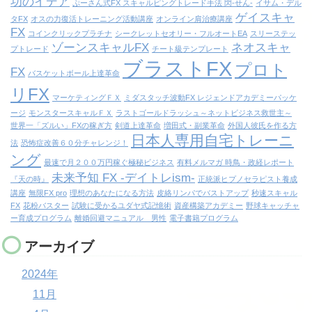
功のイデア
ぷーさん式FX スキャルピングトレード手法 閃-せん-
イサム・デル
ゲイスキャ
タFX
オスの力復活トレーニング活動講座
オンライン肩治療講座
FX
コインクリックプラチナ
シークレットセオリー・フルオートEA
スリーステッ
ゾーンスキャルFX
ネオスキャ
プトレード
チート級テンプレート
ブラストFX
プロト
FX
バスケットボール上達革命
リFX
マーケティングＦＸ
ミダスタッチ波動FX レジェンドアカデミーパッケ
ージ
モンスタースキャルＦＸ
ラストゴールドラッシュ～ネットビジネス救世主～
世界一「ズルい」FXの稼ぎ方
剣道上達革命
増田式・副業革命
外国人彼氏を作る方
日本人専用自宅トレーニ
法
恐怖症改善６０分チャレンジ！
ング
最速で月２００万円稼ぐ極秘ビジネス
有料メルマガ 時鳥・政経レポート
未来予知 FX -デイトレism-
『天の時』
正統派ヒプノセラピスト養成
講座
無限FX pro
理想のあなたになる方法
皮絡リンパでバストアップ
秒速スキャル
FX
花粉バスター
試験に受かるユダヤ式記憶術
資産構築アカデミー
野球キャッチャ
ー育成プログラム
離婚回避マニュアル 男性
電子書籍プログラム
アーカイブ
2024年
11月