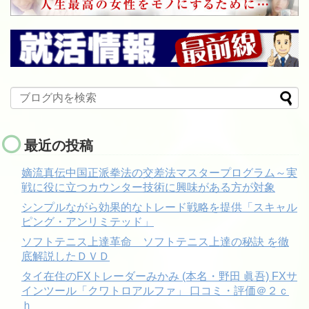
最近の投稿
嫡流真伝中国正派拳法の交差法マスタープログラム～実
戦に役に立つカウンター技術に興味がある方が対象
シンプルながら効果的なトレード戦略を提供「スキャル
ピング・アンリミテッド」
ソフトテニス上達革命 ソフトテニス上達の秘訣 を徹
底解説したＤＶＤ
タイ在住のFXトレーダーみかみ (本名・野田 眞吾) FXサ
インツール「クワトロアルファ」 口コミ・評価＠２ｃ
ｈ