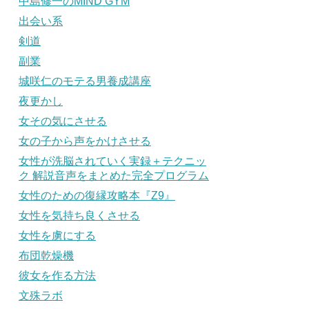
中島修一のMIND GYM
出会い系
剣道
副業
城咲仁のモテる男養成講座
夜更かし
女その気にさせる
女の子から声をかけさせる
女性が洗脳されていく実録＋テクニッ
ク 解説音声をまとめた完全プログラム
女性のための復縁攻略本『Z9』
女性を気持ち良くさせる
女性を虜にする
布団乾燥機
彼女を作る方法
文殊ラボ