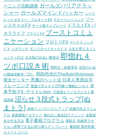
ガールズバリアクラッ
ーニング活動講座
シャー
ガールズマインドハッカー
シーク
ゾー
レットセオリー・フルオートEA
スロートレーニング
ンスキャルFX
ドラストFX
バ
チート級テンプレート
ブーストコミュ
カラライフ
ブラストFX
ニケーション
プロトリFX
マーケティング
ＦＸ
メガマッチ
モンスタースキャルＦＸ
人生を変えるコミ
即惚れ４
ュニティCLC
出水聡の出会い量産法
ツボ口説き術
増田式・副業革命
女性のため
岡田尚也のTheAutoVictorious
の復縁攻略本『Z9』
彼女ゲッター
悪魔のベット法
日本人専用自宅
トレーニング
未
最速で月２００万円稼ぐ極秘ビジネス
来予知 FX -デイトレism-
正統派ヒプノセラピスト養
沼らせ３段式トラップ[ぬ
成講座
まトラ]
皮絡リンパでバストアップ
結婚力向上マニュ
アル
資産構築アカデミー
連れ出し後会話テクニック
金髪彼
電子書籍プログラム
女を作る方法
韋駄天
高確率でホ
テルへ誘導できるお持ち帰りテンプレート
魔術師 奥村部屋-
スイートコース-