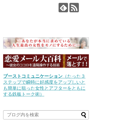
ブーストコミュニケーション
（たった３
ステップで瞬時に好感度をアップしいと
も簡単に狙った女性とアフターをともに
する鉄板トーク術）