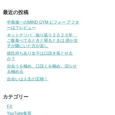
最近の投稿
中島修一のMIND GYM ビフォー アフタ
ーは？レビュー
ネットナソパ 振り返り２０２３年
ご飯食べてるときと寝るときは 誰か女
子が隣にいた方が楽し
彼氏持ちあり女子は口説き落とせる
か？
出会うを極め、口説くを極め、沼らせ
る極める
出会いは人生の宝物！
カテゴリー
FX
YouTube集客