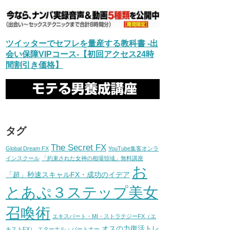
ツイッターでセフレを量産する教科書 -出
会い保障VIPコース-【初回アクセス24時
間割引き価格】
タグ
The Secret FX
Global Dream FX
YouTube集客オンラ
インスクール
「約束された女神の相場領域」無料講座
お
「超」秒速スキャルFX・成功のイデア
とあぷ３ステップ美女
召喚術
エキスパート・MI・ストラテジーFX（エ
オスの力復活トレ
キストFX）
エターナル・パートナー