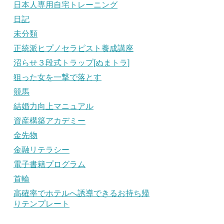
日本人専用自宅トレーニング
日記
未分類
正統派ヒプノセラピスト養成講座
沼らせ３段式トラップ[ぬまトラ]
狙った女を一撃で落とす
競馬
結婚力向上マニュアル
資産構築アカデミー
金先物
金融リテラシー
電子書籍プログラム
首輪
高確率でホテルへ誘導できるお持ち帰
りテンプレート